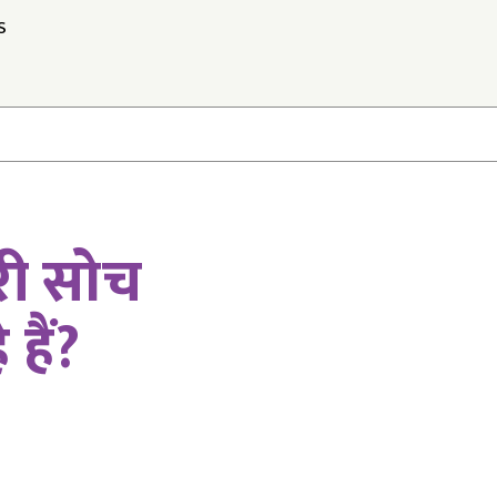
S
री सोच
हैं?